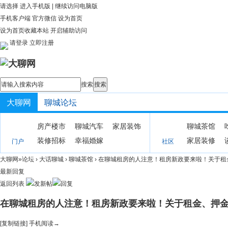
请选择
进入手机版
|
继续访问电脑版
手机客户端
官方微信
设为首页
设为首页
收藏本站
开启辅助访问
请登录
立即注册
搜索
搜索
大聊网
聊城论坛
房产楼市
聊城汽车
家居装饰
聊城茶馆
装修招标
幸福婚嫁
家居装修
门户
社区
大聊网
»
论坛
›
大话聊城
›
聊城茶馆
›
在聊城租房的人注意！租房新政要来啦！关于租金、
最新回复
返回列表
在聊城租房的人注意！租房新政要来啦！关于租金、押
[复制链接]
手机阅读→