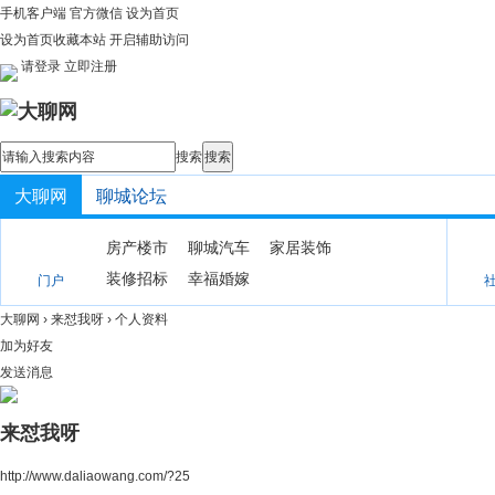
手机客户端
官方微信
设为首页
设为首页
收藏本站
开启辅助访问
请登录
立即注册
搜索
搜索
大聊网
聊城论坛
房产楼市
聊城汽车
家居装饰
装修招标
幸福婚嫁
门户
大聊网
›
来怼我呀
›
个人资料
加为好友
发送消息
来怼我呀
http://www.daliaowang.com/?25