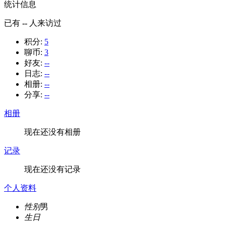
统计信息
已有
--
人来访过
积分:
5
聊币:
3
好友:
--
日志:
--
相册:
--
分享:
--
相册
现在还没有相册
记录
现在还没有记录
个人资料
性别
男
生日