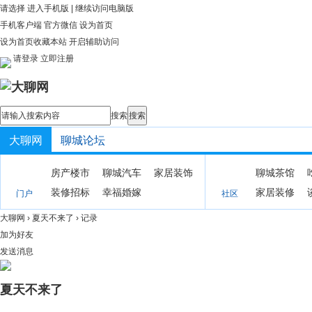
请选择
进入手机版
|
继续访问电脑版
手机客户端
官方微信
设为首页
设为首页
收藏本站
开启辅助访问
请登录
立即注册
搜索
搜索
大聊网
聊城论坛
房产楼市
聊城汽车
家居装饰
聊城茶馆
装修招标
幸福婚嫁
家居装修
门户
社区
大聊网
›
夏天不来了
›
记录
加为好友
发送消息
夏天不来了