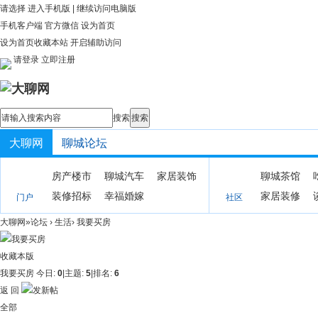
请选择
进入手机版
|
继续访问电脑版
手机客户端
官方微信
设为首页
设为首页
收藏本站
开启辅助访问
请登录
立即注册
搜索
搜索
大聊网
聊城论坛
房产楼市
聊城汽车
家居装饰
聊城茶馆
装修招标
幸福婚嫁
家居装修
门户
社区
大聊网
»
论坛
›
生活
›
我要买房
收藏本版
我要买房
今日:
0
|
主题:
5
|
排名:
6
返 回
全部