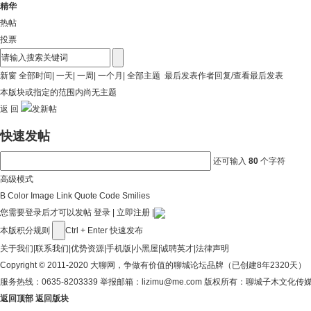
精华
热帖
投票
新窗
全部时间
|
一天
|
一周
|
一个月
|
全部主题
最后发表
作者
回复/查看
最后发表
本版块或指定的范围内尚无主题
返 回
快速发帖
还可输入
80
个字符
高级模式
B
Color
Image
Link
Quote
Code
Smilies
您需要登录后才可以发帖
登录
|
立即注册
|
本版积分规则
Ctrl + Enter 快速发布
关于我们
|
联系我们
|
优势资源
|
手机版
|
小黑屋
|
诚聘英才
|
法律声明
Copyright © 2011-2020
大聊网
，争做有价值的聊城论坛品牌（已创建8年2320天）
服务热线：0635-8203339 举报邮箱：lizimu@me.com 版权所有：聊城子木文化
返回顶部
返回版块